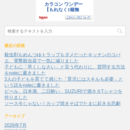
最近の投稿
殺虫剤もめんつゆトラップもダメだったキッチンのコバ
エ、電撃殺虫器で一気に減りました
子どもに「早くしなさい」と言う代わりに、質問する方法
をnoteに書きました
3人の子どもを育てて感じた「育児にはスキルも必要」と
いう話をnoteに書きました
ビール、日本酒、二日酔い、SUZURIで酒ネタTシャツを
作りました
ソース今じゃない！カップ焼きそばでたまに起きる悲劇
アーカイブ
2026年7月