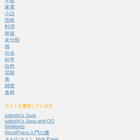
宇宙
家電
小説
技術
料理
映画
未分類
猫
社会
科学
自然
芸能
車
雑貨
食材
サイトを運営しています
satoshi's Java
satoshi's Java and OO
MyMeets
WordPress入門の書
さわださとし Hub Page