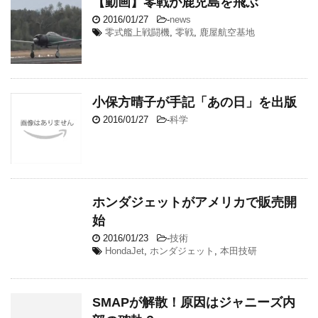
【動画】零戦が鹿児島を飛ぶ
2016/01/27
-
news
零式艦上戦闘機
,
零戦
,
鹿屋航空基地
小保方晴子が手記「あの日」を出版
2016/01/27
-
科学
ホンダジェットがアメリカで販売開
始
2016/01/23
-
技術
HondaJet
,
ホンダジェット
,
本田技研
SMAPが解散！原因はジャニーズ内