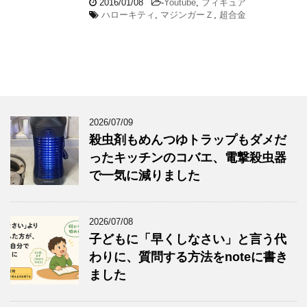
2016/01/08
-
Youtube
,
フィギュア
ハローキティ
,
マジンガーＺ
,
超合金
2026/07/09
殺虫剤もめんつゆトラップもダメだ
ったキッチンのコバエ、電撃殺虫器
で一気に減りました
2026/07/08
子どもに「早くしなさい」と言う代
わりに、質問する方法をnoteに書き
ました