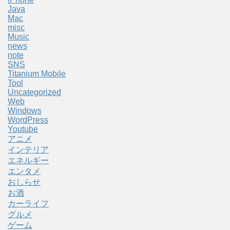
Java
Mac
misc
Music
news
note
SNS
Titanium Mobile
Tool
Uncategorized
Web
Windows
WordPress
Youtube
アニメ
インテリア
エネルギー
エンタメ
おしらせ
お酒
カーライフ
グルメ
ゲーム