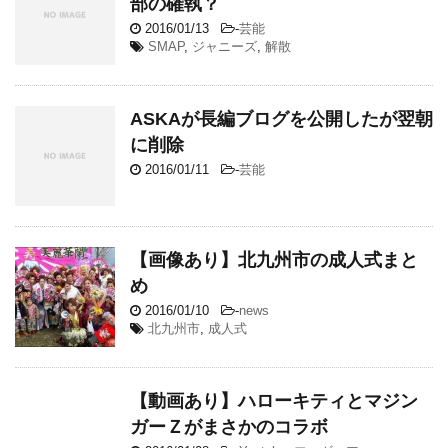
部の確執？
2016/01/13
-
芸能
SMAP
,
ジャニーズ
,
解散
ASKAが長編ブログを公開したが翌朝
に削除
2016/01/11
-
芸能
【画像あり】北九州市の成人式まと
め
2016/01/10
-
news
北九州市
,
成人式
【動画あり】ハローキティとマジン
ガーＺがまさかのコラボ