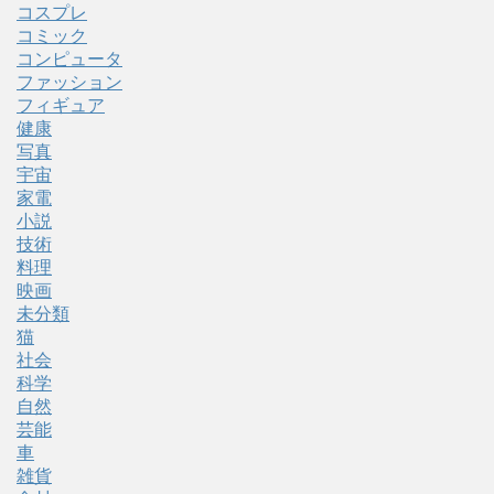
コスプレ
コミック
コンピュータ
ファッション
フィギュア
健康
写真
宇宙
家電
小説
技術
料理
映画
未分類
猫
社会
科学
自然
芸能
車
雑貨