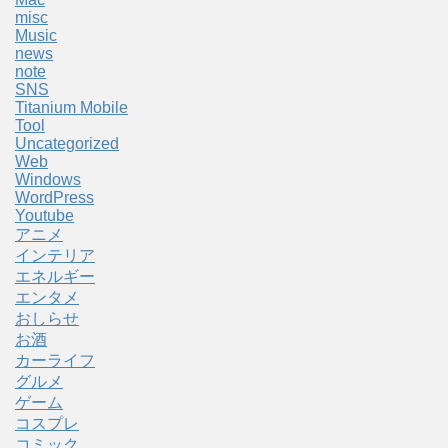
misc
Music
news
note
SNS
Titanium Mobile
Tool
Uncategorized
Web
Windows
WordPress
Youtube
アニメ
インテリア
エネルギー
エンタメ
おしらせ
お酒
カーライフ
グルメ
ゲーム
コスプレ
コミック