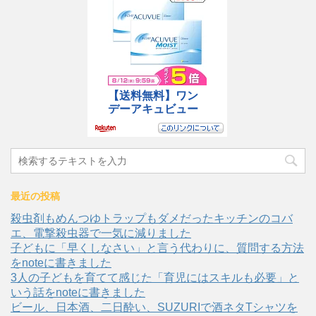
最近の投稿
殺虫剤もめんつゆトラップもダメだったキッチンのコバ
エ、電撃殺虫器で一気に減りました
子どもに「早くしなさい」と言う代わりに、質問する方法
をnoteに書きました
3人の子どもを育てて感じた「育児にはスキルも必要」と
いう話をnoteに書きました
ビール、日本酒、二日酔い、SUZURIで酒ネタTシャツを