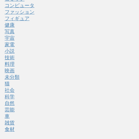
コンピュータ
ファッション
フィギュア
健康
写真
宇宙
家電
小説
技術
料理
映画
未分類
猫
社会
科学
自然
芸能
車
雑貨
食材