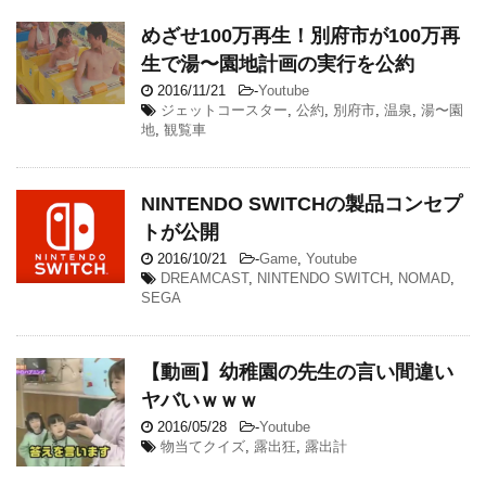
めざせ100万再生！別府市が100万再
生で湯〜園地計画の実行を公約
2016/11/21
-
Youtube
ジェットコースター
,
公約
,
別府市
,
温泉
,
湯〜園
地
,
観覧車
NINTENDO SWITCHの製品コンセプ
トが公開
2016/10/21
-
Game
,
Youtube
DREAMCAST
,
NINTENDO SWITCH
,
NOMAD
,
SEGA
【動画】幼稚園の先生の言い間違い
ヤバいｗｗｗ
2016/05/28
-
Youtube
物当てクイズ
,
露出狂
,
露出計