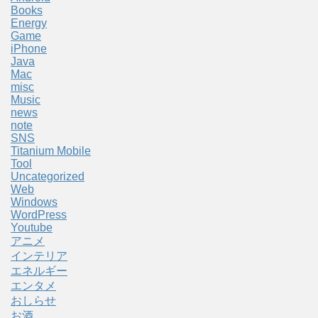
Books
Energy
Game
iPhone
Java
Mac
misc
Music
news
note
SNS
Titanium Mobile
Tool
Uncategorized
Web
Windows
WordPress
Youtube
アニメ
インテリア
エネルギー
エンタメ
おしらせ
お酒