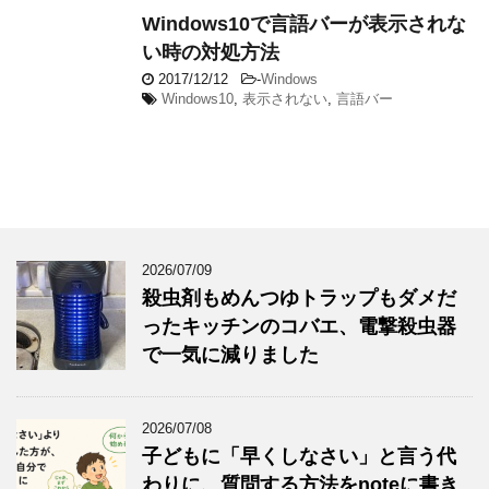
Windows10で言語バーが表示されな
い時の対処方法
2017/12/12
-
Windows
Windows10
,
表示されない
,
言語バー
2026/07/09
殺虫剤もめんつゆトラップもダメだ
ったキッチンのコバエ、電撃殺虫器
で一気に減りました
2026/07/08
子どもに「早くしなさい」と言う代
わりに、質問する方法をnoteに書き