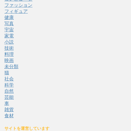
ファッション
フィギュア
健康
写真
宇宙
家電
小説
技術
料理
映画
未分類
猫
社会
科学
自然
芸能
車
雑貨
食材
サイトを運営しています