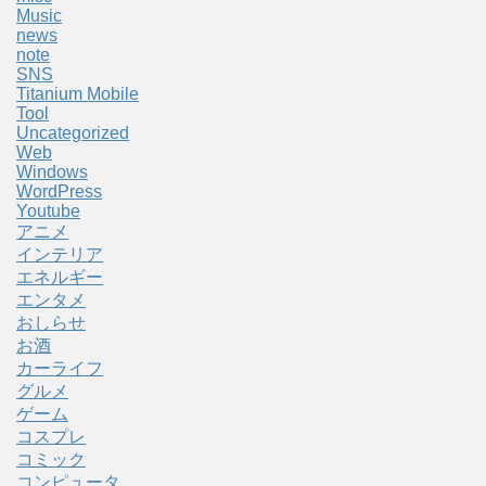
Music
news
note
SNS
Titanium Mobile
Tool
Uncategorized
Web
Windows
WordPress
Youtube
アニメ
インテリア
エネルギー
エンタメ
おしらせ
お酒
カーライフ
グルメ
ゲーム
コスプレ
コミック
コンピュータ