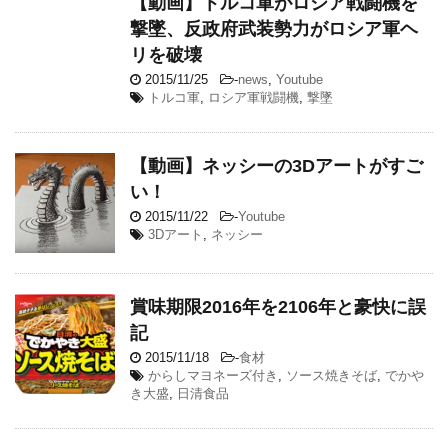
【動画】トルコ軍がロシア戦闘機を
撃墜、反政府武装勢力がロシア軍ヘ
リを破壊
2015/11/25
-
news
,
Youtube
トルコ軍
,
ロシア軍戦闘機
,
撃墜
【動画】ネッシーの3Dアートがすご
い！
2015/11/22
-
Youtube
3Dアート
,
ネッシー
賞味期限2016年を2106年と豪快に誤
記
2015/11/18
-
食材
からしマヨネーズ付き
,
ソース焼きそば
,
でかや
き大盛
,
日清食品