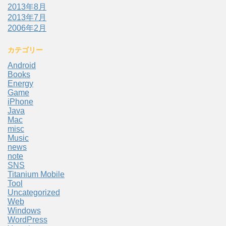
2013年8月
2013年7月
2006年2月
カテゴリー
Android
Books
Energy
Game
iPhone
Java
Mac
misc
Music
news
note
SNS
Titanium Mobile
Tool
Uncategorized
Web
Windows
WordPress