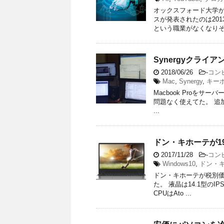
オックスフォード大学が
スが発表されたのは20
という職業がなくなりそう
Synergyクライ
2018/06/26
-
コン
Mac
,
Synergy
,
キー
Macbook Proをサー
問題なく使えてた。 追加
...
ドン・キホーテが19
2017/11/28
-
コン
Windows10
,
ドン・
ドン・キホーテが税別価
た。 液晶は14.1型のI
CPUはAto ...