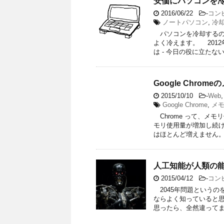
安価にパソコンを
2016/06/22
-
コン
ノートパソコン
,
冷
パソコンを冷却するの
よく冷えます。 201
は - 今日の役に立たない一
Google Chro
2015/10/10
-
Web
Google Chrome
,
メ
Chrome って、メ
モリ使用量が増加し続
はほとんど増えません
人工知能が人類の能
2015/04/12
-
コン
2045年問題というのを
ならよく知っていると
思ったら、全然違ってまし