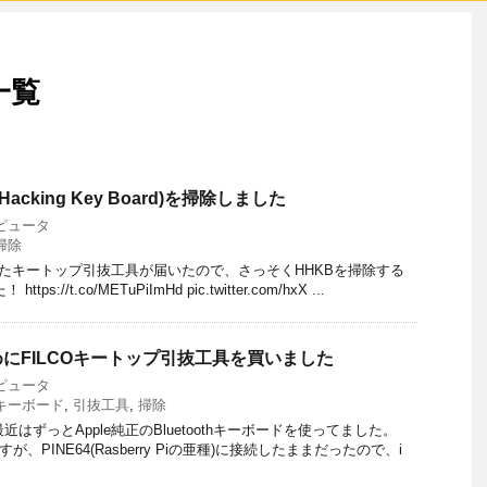
一覧
Hacking Key Board)を掃除しました
ピュータ
掃除
文したキートップ引抜工具が届いたので、さっそくHHKBを掃除する
://t.co/METuPiImHd pic.twitter.com/hxX ...
めにFILCOキートップ引抜工具を買いました
ピュータ
キーボード
,
引抜工具
,
掃除
近はずっとApple純正のBluetoothキーボードを使ってました。
、PINE64(Rasberry Piの亜種)に接続したままだったので、i