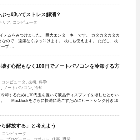
をぶっ叩いてストレス解消？
テリア
,
コンピュータ
いアイテムをみつけました。 巨大エンターキーです。 カタカタカタカ
材なので、遠慮なくぶっ叩けます。 枕にも使えます。 ただし、枕
ブ ...
壊す心配もなく100円でノートパソコンを冷却する方
,
コンピュータ
,
技術
,
科学
イ
,
ノートパソコン
,
冷却
bookを冷却するために10円玉を置いて液晶ディスプレイを壊したとかい
。 MacBookをさらに快適に過ごすためにヒートシンク付き10
から解放する」と考えよう
,
コンピュータ
ー
,
プロゲーマー
,
ロボット
,
仕事
,
職業