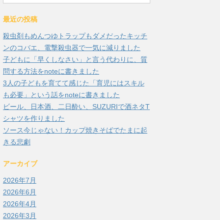
最近の投稿
殺虫剤もめんつゆトラップもダメだったキッチ
ンのコバエ、電撃殺虫器で一気に減りました
子どもに「早くしなさい」と言う代わりに、質
問する方法をnoteに書きました
3人の子どもを育てて感じた「育児にはスキル
も必要」という話をnoteに書きました
ビール、日本酒、二日酔い、SUZURIで酒ネタT
シャツを作りました
ソース今じゃない！カップ焼きそばでたまに起
きる悲劇
アーカイブ
2026年7月
2026年6月
2026年4月
2026年3月