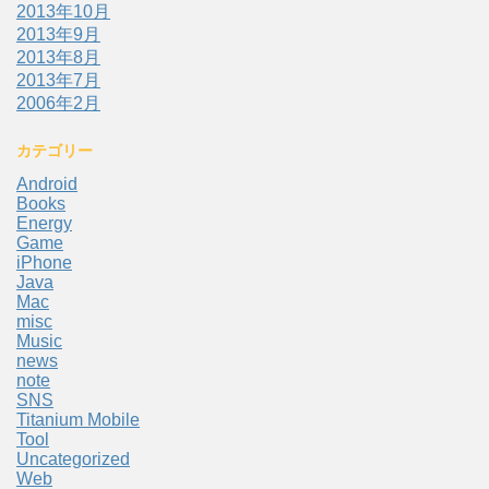
2013年10月
2013年9月
2013年8月
2013年7月
2006年2月
カテゴリー
Android
Books
Energy
Game
iPhone
Java
Mac
misc
Music
news
note
SNS
Titanium Mobile
Tool
Uncategorized
Web