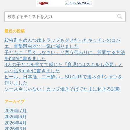
最近の投稿
殺虫剤もめんつゆトラップもダメだったキッチンのコバ
エ、電撃殺虫器で一気に減りました
子どもに「早くしなさい」と言う代わりに、質問する方法
をnoteに書きました
3人の子どもを育てて感じた「育児にはスキルも必要」と
いう話をnoteに書きました
ビール、日本酒、二日酔い、SUZURIで酒ネタTシャツを
作りました
ソース今じゃない！カップ焼きそばでたまに起きる悲劇
アーカイブ
2026年7月
2026年6月
2026年4月
2026年3月