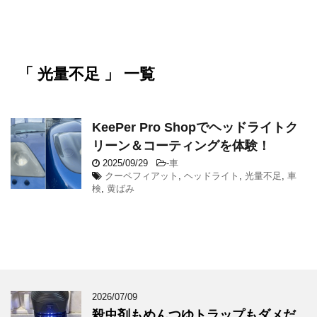
「 光量不足 」 一覧
KeePer Pro Shopでヘッドライトク
リーン＆コーティングを体験！
2025/09/29
-
車
クーペフィアット
,
ヘッドライト
,
光量不足
,
車
検
,
黄ばみ
2026/07/09
殺虫剤もめんつゆトラップもダメだ