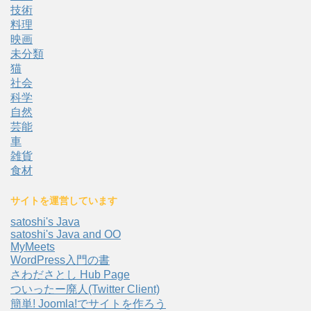
技術
料理
映画
未分類
猫
社会
科学
自然
芸能
車
雑貨
食材
サイトを運営しています
satoshi's Java
satoshi's Java and OO
MyMeets
WordPress入門の書
さわださとし Hub Page
ついったー廃人(Twitter Client)
簡単! Joomla!でサイトを作ろう