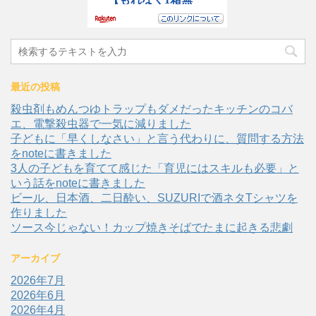
最近の投稿
殺虫剤もめんつゆトラップもダメだったキッチンのコバ
エ、電撃殺虫器で一気に減りました
子どもに「早くしなさい」と言う代わりに、質問する方法
をnoteに書きました
3人の子どもを育てて感じた「育児にはスキルも必要」と
いう話をnoteに書きました
ビール、日本酒、二日酔い、SUZURIで酒ネタTシャツを
作りました
ソース今じゃない！カップ焼きそばでたまに起きる悲劇
アーカイブ
2026年7月
2026年6月
2026年4月