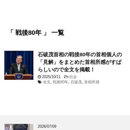
「 戦後80年 」 一覧
石破茂首相の戦後80年の首相個人の
「見解」をまとめた首相所感がすば
らしいので全文を掲載！
2025/10/11
-
社会
全文
,
戦後80年
,
石破茂
,
首相所感
2026/07/09