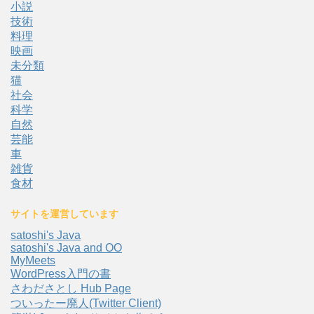
小説
技術
料理
映画
未分類
猫
社会
科学
自然
芸能
車
雑貨
食材
サイトを運営しています
satoshi's Java
satoshi's Java and OO
MyMeets
WordPress入門の書
さわださとし Hub Page
ついったー廃人(Twitter Client)