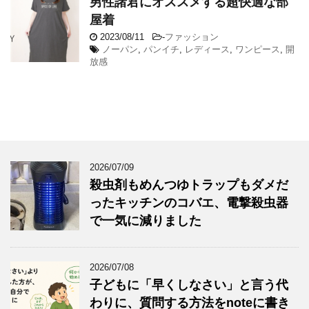
男性諸君にオススメする超快適な部
屋着
2023/08/11
-
ファッション
ノーパン
,
パンイチ
,
レディース
,
ワンピース
,
開
放感
2026/07/09
殺虫剤もめんつゆトラップもダメだ
ったキッチンのコバエ、電撃殺虫器
で一気に減りました
2026/07/08
子どもに「早くしなさい」と言う代
わりに、質問する方法をnoteに書き