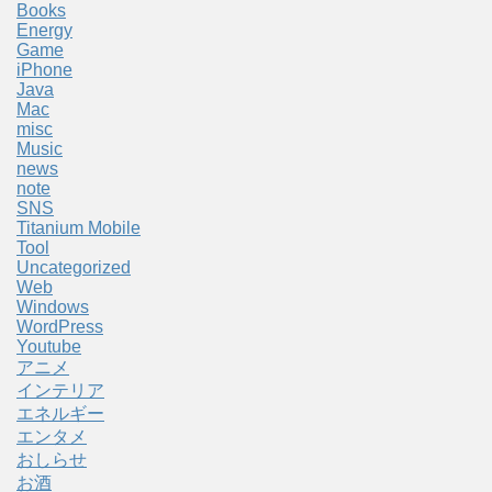
Books
Energy
Game
iPhone
Java
Mac
misc
Music
news
note
SNS
Titanium Mobile
Tool
Uncategorized
Web
Windows
WordPress
Youtube
アニメ
インテリア
エネルギー
エンタメ
おしらせ
お酒