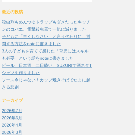
最近の投稿
殺虫剤もめんつゆトラップもダメだったキッチ
ンのコバエ、電撃殺虫器で一気に減りました
子どもに「早くしなさい」と言う代わりに、質
問する方法をnoteに書きました
3人の子どもを育てて感じた「育児にはスキル
も必要」という話をnoteに書きました
ビール、日本酒、二日酔い、SUZURIで酒ネタT
シャツを作りました
ソース今じゃない！カップ焼きそばでたまに起
きる悲劇
アーカイブ
2026年7月
2026年6月
2026年4月
2026年3月