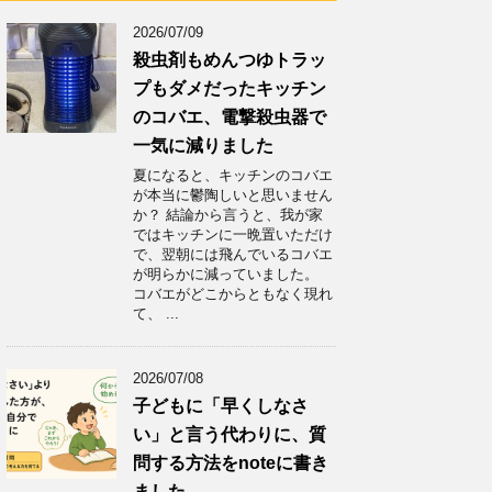
2026/07/09
殺虫剤もめんつゆトラッ
プもダメだったキッチン
のコバエ、電撃殺虫器で
一気に減りました
夏になると、キッチンのコバエ
が本当に鬱陶しいと思いません
か？ 結論から言うと、我が家
ではキッチンに一晩置いただけ
で、翌朝には飛んでいるコバエ
が明らかに減っていました。
コバエがどこからともなく現れ
て、 ...
2026/07/08
子どもに「早くしなさ
い」と言う代わりに、質
問する方法をnoteに書き
ました