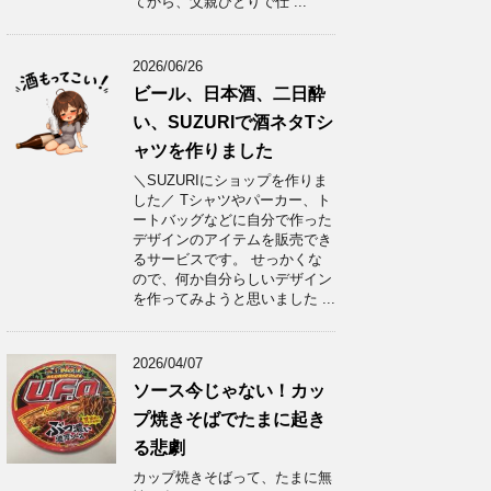
てから、父親ひとりで仕 ...
2026/06/26
ビール、日本酒、二日酔
い、SUZURIで酒ネタTシ
ャツを作りました
＼SUZURIにショップを作りま
した／ Tシャツやパーカー、ト
ートバッグなどに自分で作った
デザインのアイテムを販売でき
るサービスです。 せっかくな
ので、何か自分らしいデザイン
を作ってみようと思いました ...
2026/04/07
ソース今じゃない！カッ
プ焼きそばでたまに起き
る悲劇
カップ焼きそばって、たまに無