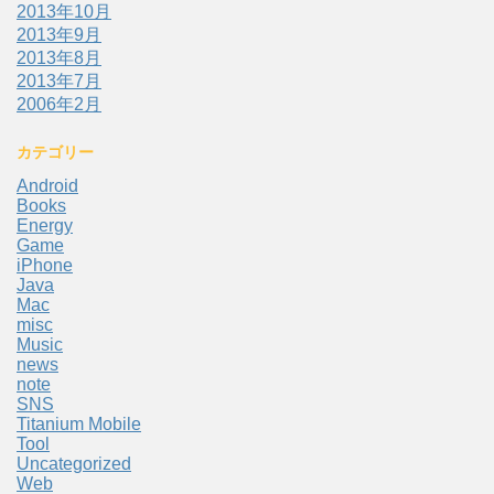
2013年10月
2013年9月
2013年8月
2013年7月
2006年2月
カテゴリー
Android
Books
Energy
Game
iPhone
Java
Mac
misc
Music
news
note
SNS
Titanium Mobile
Tool
Uncategorized
Web