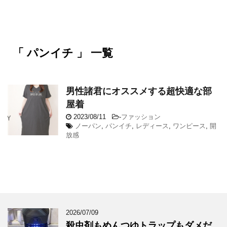
「 パンイチ 」 一覧
男性諸君にオススメする超快適な部
屋着
2023/08/11
-
ファッション
ノーパン
,
パンイチ
,
レディース
,
ワンピース
,
開
放感
2026/07/09
殺虫剤もめんつゆトラップもダメだ