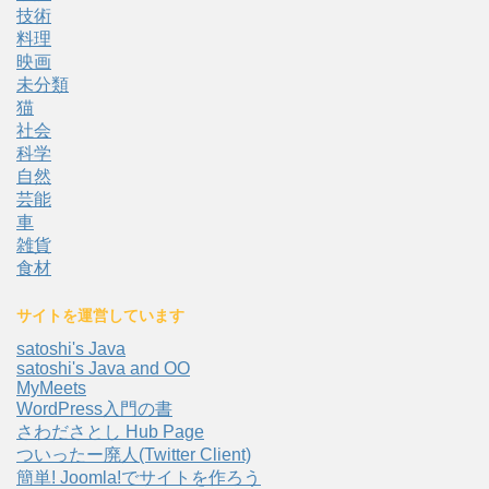
技術
料理
映画
未分類
猫
社会
科学
自然
芸能
車
雑貨
食材
サイトを運営しています
satoshi's Java
satoshi's Java and OO
MyMeets
WordPress入門の書
さわださとし Hub Page
ついったー廃人(Twitter Client)
簡単! Joomla!でサイトを作ろう